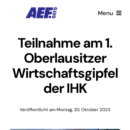
Zum
Menu
Inhalt
springen
Home
Teilnahme am 1.
Oberlausitzer
Jobs
Wirtschaftsgipfel
Highlights
der IHK
Termine
Kontakt
Veröffentlicht am Montag, 30. Oktober 2023