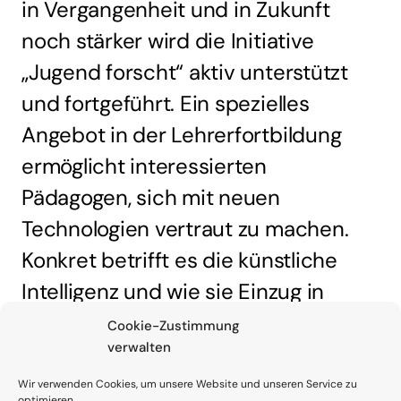
in Vergangenheit und in Zukunft
noch stärker wird die Initiative
„Jugend forscht“ aktiv unterstützt
und fortgeführt. Ein spezielles
Angebot in der Lehrerfortbildung
ermöglicht interessierten
Pädagogen, sich mit neuen
Technologien vertraut zu machen.
Konkret betrifft es die künstliche
Intelligenz und wie sie Einzug in
unser Leben hält, der Einsatz
Cookie-Zustimmung
verwalten
gewerblicher Drohnen und der
Nutzen moderner 5G-Technologie
Wir verwenden Cookies, um unsere Website und unseren Service zu
optimieren.