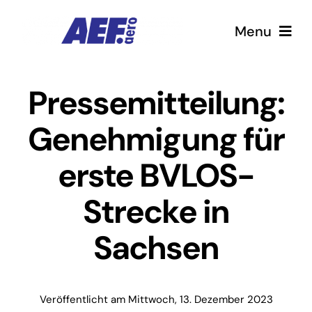
Zum
Menu
Inhalt
springen
Home
Pressemitteilung:
Genehmigung für
Jobs
erste BVLOS-
Highlights
Strecke in
Termine
Sachsen
Kontakt
Veröffentlicht am Mittwoch, 13. Dezember 2023