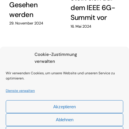
Gesehen
dem IEEE 6G-
werden
Summit vor
29. November 2024
16. Mai 2024
Cookie-Zustimmung
verwalten
Wir verwenden Cookies, um unsere Website und unseren Service zu
optimieren.
Kontakt
Impressum
Code of Conduct
Datenschutzerklärung
Cookie-Richtlinie (EU)
Termine
Dienste verwalten
Akzeptieren
Ablehnen