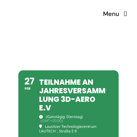
Zum
Menu
Inhalt
springen
Home
Jobs
Highlights
27
TEILNAHME AN
JAHRESVERSAMM
FEB
Termine
LUNG 3D-AERO
E.V
Kontakt
(Ganztägig: Dienstag)
(GMT+00:00)
Lausitzer Technologiezentrum
LAUTECH
, Straße E 8