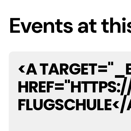
Events at thi
<A TARGET="_
HREF="HTTPS
FLUGSCHULE</