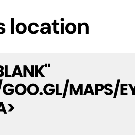
s location
BLANK"
://GOO.GL/MAPS
A>